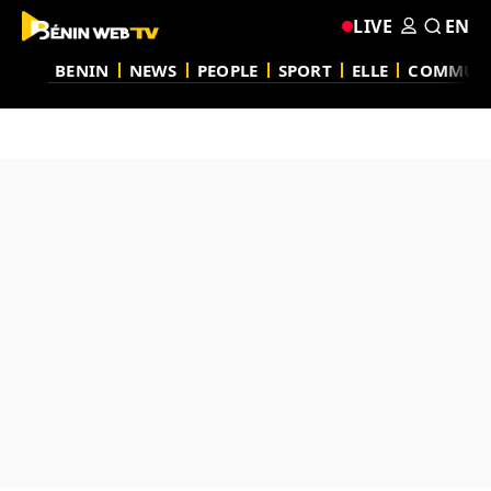
LIVE
EN
BENIN
NEWS
PEOPLE
SPORT
ELLE
COMMUN