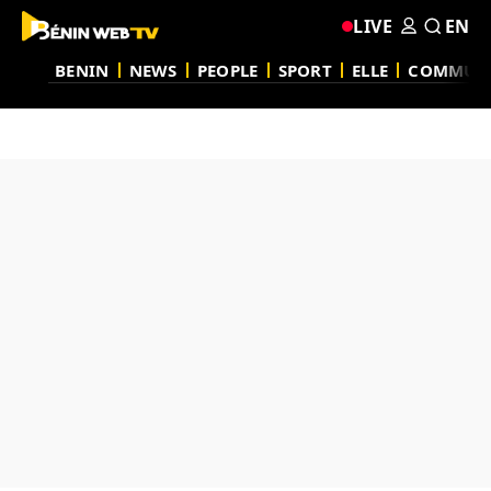
LIVE
EN
BENIN
NEWS
PEOPLE
SPORT
ELLE
COMMUN