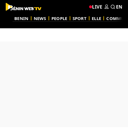
LIVE
EN
BENIN
NEWS
PEOPLE
SPORT
ELLE
COMMUN