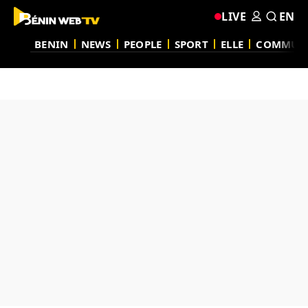
LIVE
EN
BENIN
NEWS
PEOPLE
SPORT
ELLE
COMMUN