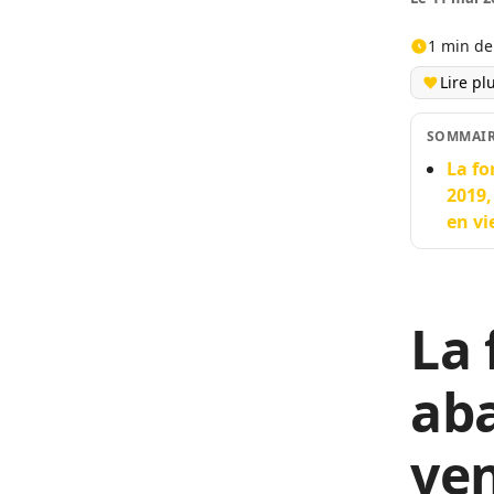
1 min de
Lire pl
SOMMAI
La fo
2019,
en vi
La 
ab
ven