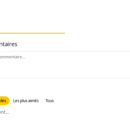
taires
iles
Les plus aimés
Tous
t...