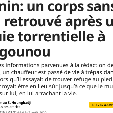
nin: un corps san
e retrouvé après 
ie torrentielle à
gounou
es informations parvenues à la rédaction d
 un chauffeur est passé de vie à trépas dan
lors qu’il essayait de trouver refuge au pied
 croyait être en lieu sûr jusqu’à ce que le m
ur lui, en lui arrachant la vie.
mau S. Houngbadji
BREVES &AMP
us ses articles
019 à 08:31
•
MàJ le 7 août 2020