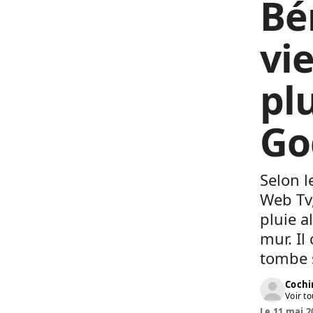
Bé
vi
plu
Go
Selon l
Web Tv,
pluie a
mur. Il
tombe s
Cochi
Voir to
Le 11 mai 2