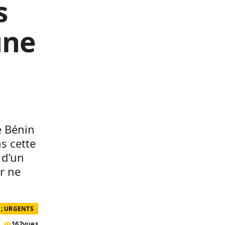
s
une
e Bénin
s cette
 d’un
ur ne
; URGENTS
162
vues