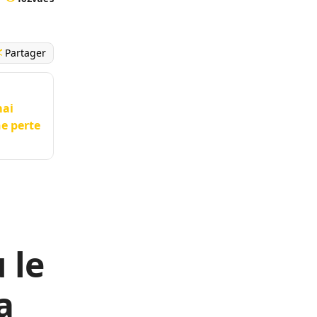
Partager
mai
ne perte
 le
a