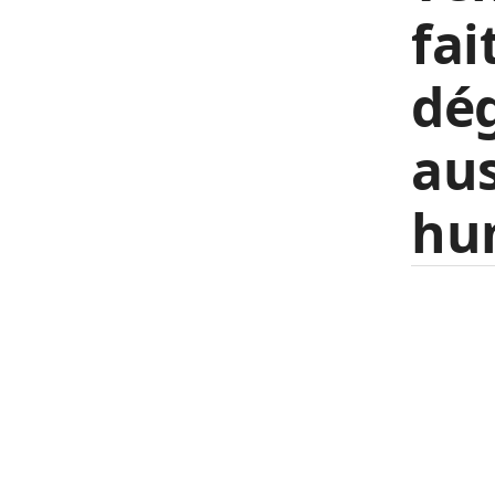
fai
dég
aus
hu