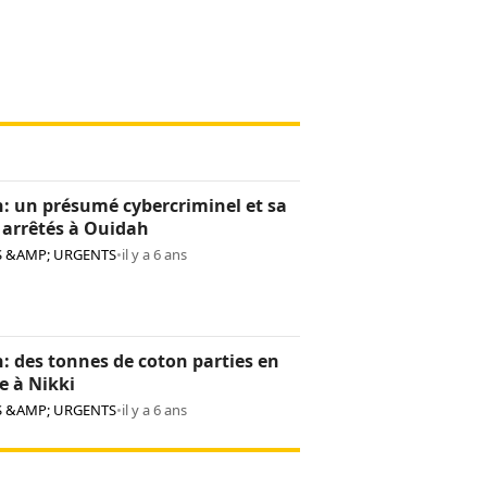
: un présumé cybercriminel et sa
 arrêtés à Ouidah
S &AMP; URGENTS
•
il y a 6 ans
: des tonnes de coton parties en
e à Nikki
S &AMP; URGENTS
•
il y a 6 ans