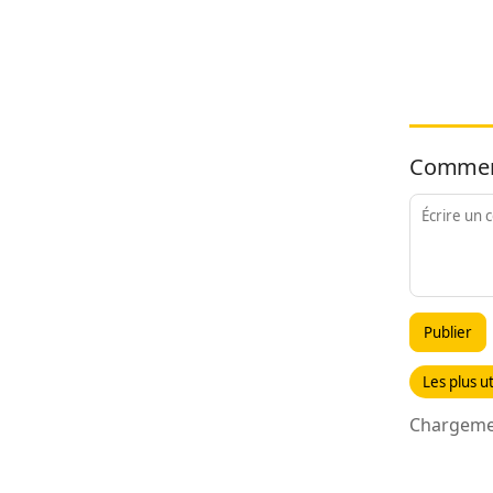
Commen
Publier
Les plus ut
Chargemen