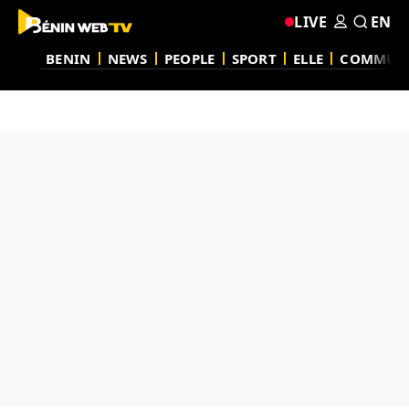
LIVE
EN
BENIN
NEWS
PEOPLE
SPORT
ELLE
COMMUN