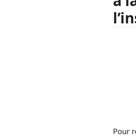
à l
l’i
Pour r