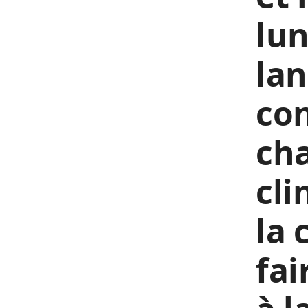
lun
lan
con
ch
cli
la 
fai