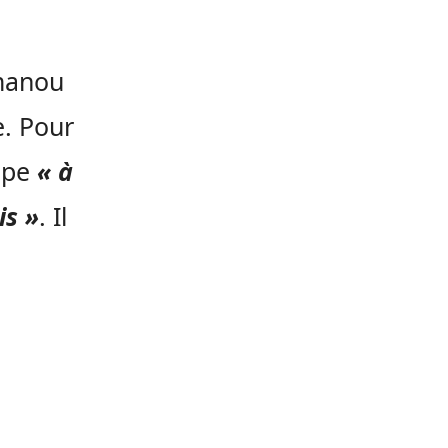
imanou
e. Pour
cipe
« à
is »
. Il