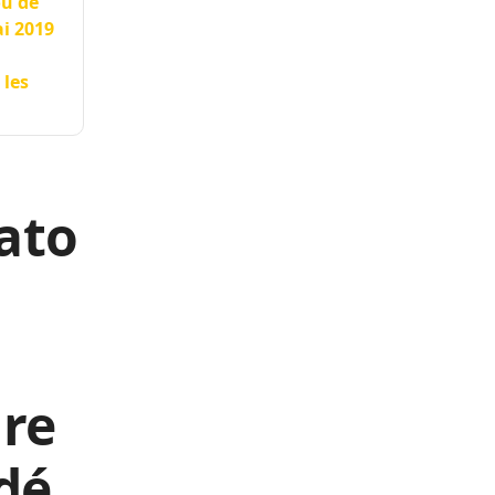
ou de
i 2019
 les
ato
ire
dé,