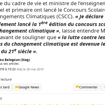
e du cadre de vie et ministre de l’enseign
l et primaire ont lancé le Concours Scolair
angements Climatiques (CSCC).
« Je déclare
ère
llement lancé la 1
édition du concours sc
 changement climatique »
, laisse entendre M
 avant de souligner que
« la lutte contre les
s du changement climatique est devenue le
e
 du 21
siècle »
.
ou Balogoun (Stag)
us ses articles
019 à 15:23
•
MàJ le 28 mai 2019
 lecture
us tard
Google News
Commenter
RE