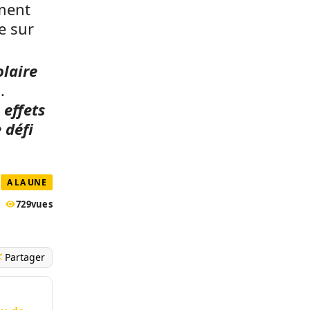
ement
e sur
olaire
.
 effets
 défi
A LA UNE
729
vues
Partager