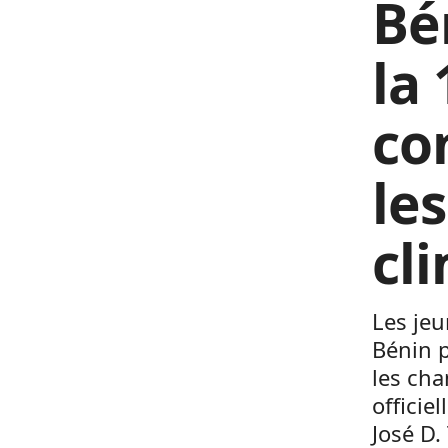
Bé
la
co
le
cl
Les jeu
Bénin 
les ch
officie
José D