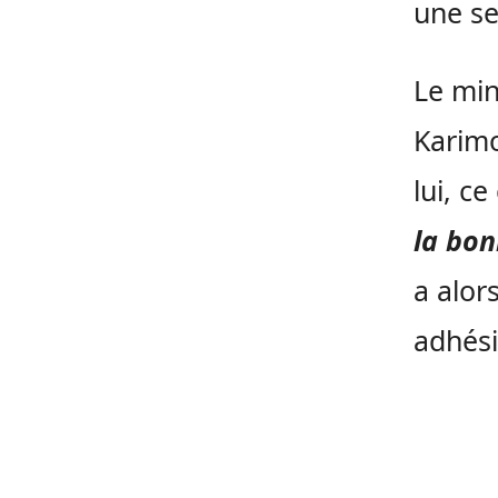
une se
Le min
Karimo
lui, c
la bo
a alor
adhésio