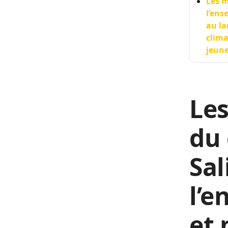
Les m
l’ens
au la
clima
jeune
Les
du 
Sa
l’e
et 