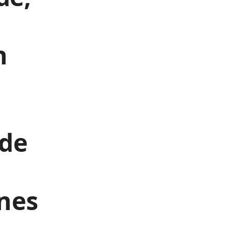
n
 de
unes