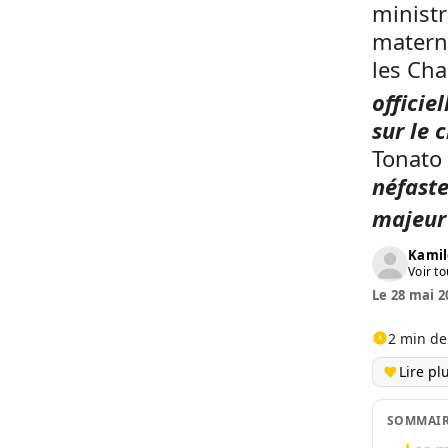
ministr
materne
les Ch
officie
sur le
Tonato
néfaste
majeur
Kamil
Voir to
Le 28 mai 2
2 min de
Lire pl
SOMMAI