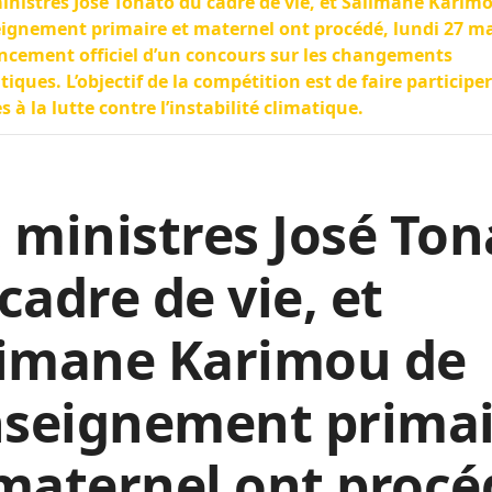
inistres José Tonato du cadre de vie, et Salimane Karim
eignement primaire et maternel ont procédé, lundi 27 ma
ncement officiel d’un concours sur les changements
tiques. L’objectif de la compétition est de faire participer
s à la lutte contre l’instabilité climatique.
 ministres José Ton
cadre de vie, et
limane Karimou de
nseignement prima
maternel ont procé