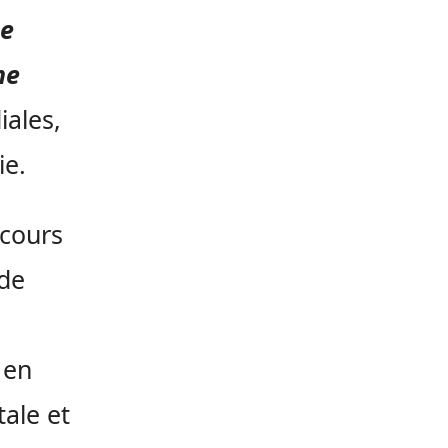
ne
ne
iales,
ie.
ncours
 de
 en
ale et