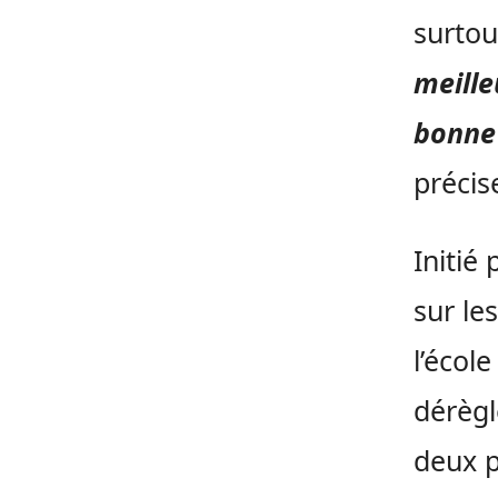
surtou
meill
bonne 
précis
Initié
sur le
l’écol
dérègl
deux p