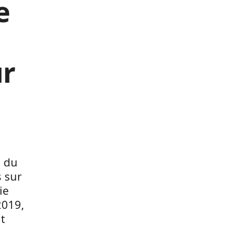
e
ur
s du
 sur
ie
2019,
t