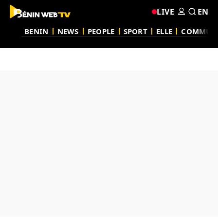
LIVE
EN
BENIN
NEWS
PEOPLE
SPORT
ELLE
COMMUN