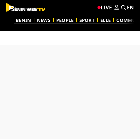
LIVE
EN
BENIN
NEWS
PEOPLE
SPORT
ELLE
COMMUN