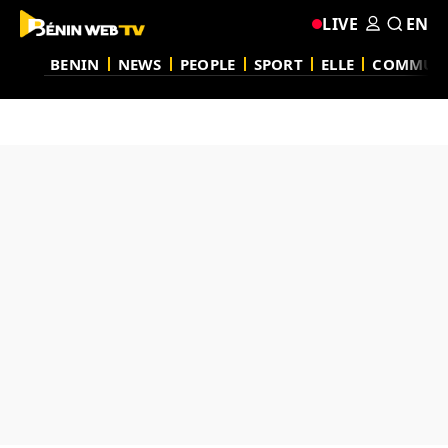
LIVE
EN
BENIN
NEWS
PEOPLE
SPORT
ELLE
COMMUN