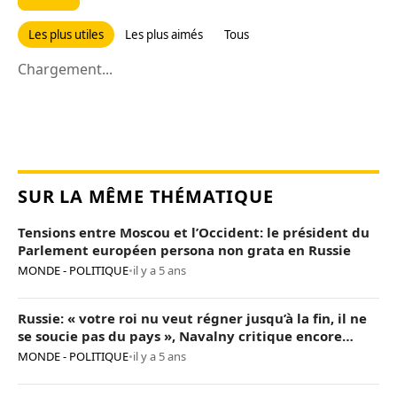
Les plus utiles
Les plus aimés
Tous
Chargement...
SUR LA MÊME THÉMATIQUE
Tensions entre Moscou et l’Occident: le président du
Parlement européen persona non grata en Russie
MONDE - POLITIQUE
•
il y a 5 ans
Russie: « votre roi nu veut régner jusqu’à la fin, il ne
se soucie pas du pays », Navalny critique encore
Poutine
MONDE - POLITIQUE
•
il y a 5 ans