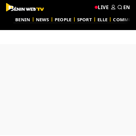
LIVE
EN
BENIN
NEWS
PEOPLE
SPORT
ELLE
COMMUN