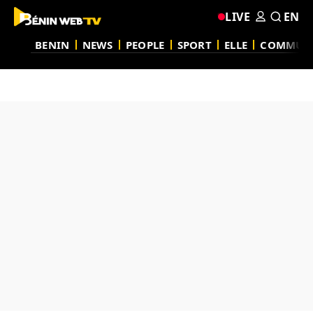
LIVE
EN
BENIN
NEWS
PEOPLE
SPORT
ELLE
COMMUN