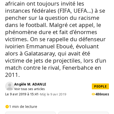
africain ont toujours invité les
instances fédérales (FIFA, UEFA…) à se
pencher sur la question du racisme
dans le football. Malgré cet appel, le
phénomène dure et fait d’énormes
victimes. On se rappelle du défenseur
ivoirien Emmanuel Eboué, évoluant
alors à Galatasaray, qui avait été
victime de jets de projectiles, lors d’un
match contre le rival, Fenerbahce en
2011.
Angèle M. ADANLE
PEOPLE
Voir tous ses articles
Le 9 avr 2019 à 15:41
•
MàJ le 9 avr 2019
486
vues
1 min de lecture