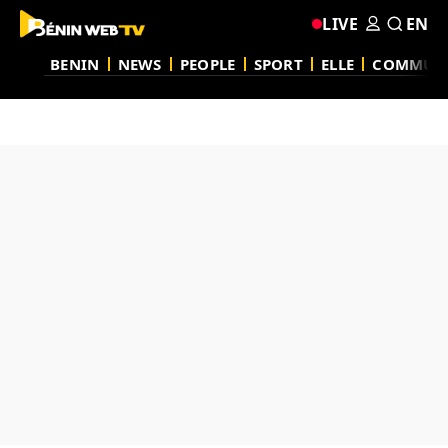
LIVE
EN
BENIN
NEWS
PEOPLE
SPORT
ELLE
COMMUN