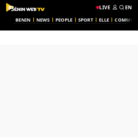
LIVE
EN
BENIN
NEWS
PEOPLE
SPORT
ELLE
COMMUN