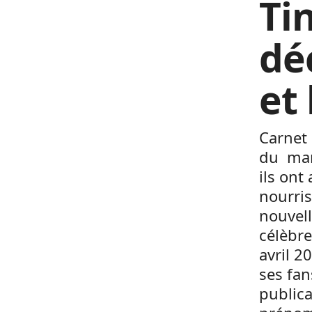
Ti
dé
et
Carnet 
du man
ils ont
nourris
nouvell
célèbre
avril 2
ses fan
publica