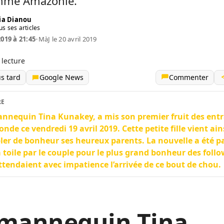
mme Amazonie.
ia Dianou
us ses articles
2019 à 21:45
•
MàJ le 20 avril 2019
 lecture
us tard
Google News
Commenter
RE
nnequin Tina Kunakey, a mis son premier fruit des entr
nde ce vendredi 19 avril 2019. Cette petite fille vient ain
er de bonheur ses heureux parents. La nouvelle a été p
a toile par le couple pour le plus grand bonheur des foll
ttendaient avec impatience l’arrivée de ce bout de chou.
 mannequin Tina