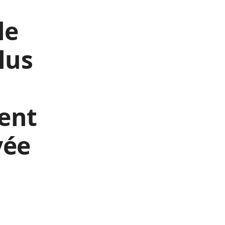
le
lus
ient
vée