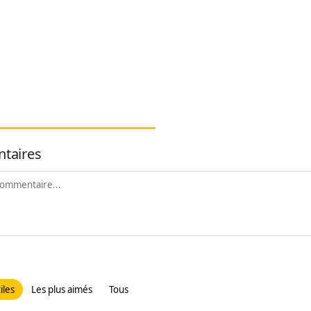
taires
iles
Les plus aimés
Tous