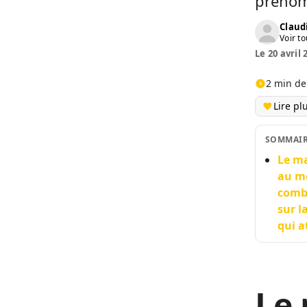
préno
Claud
Voir to
Le 20 avril 
2 min de
Lire pl
SOMMAI
Le ma
au mo
combl
sur l
qui a
Le