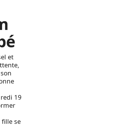
m
ébé
el et
ttente,
t son
bonne
dredi 19
ormer
fille se