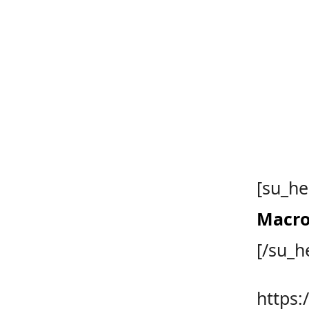
[su_he
Macro
[/su_h
https