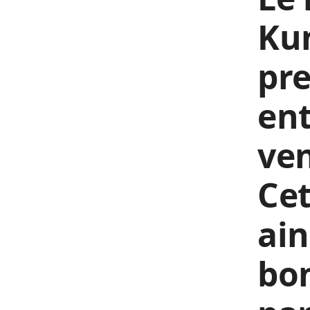
Kun
pre
ent
ven
Cet
ain
bo