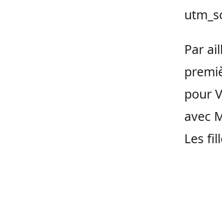
utm_s
Par ai
premiè
pour V
avec M
Les fi