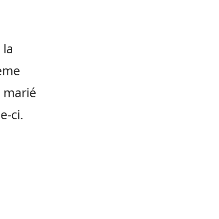
 la
ième
t marié
e-ci.