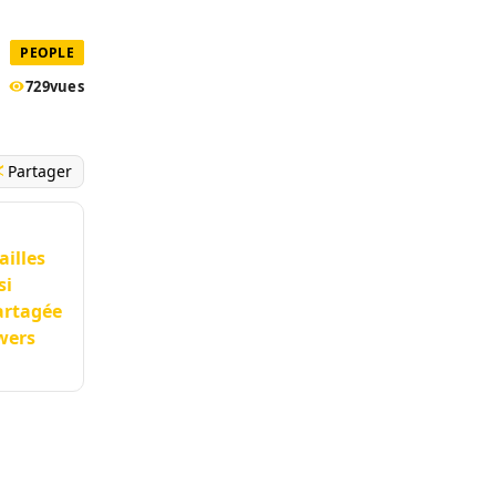
PEOPLE
729
vues
Partager
ailles
si
artagée
owers