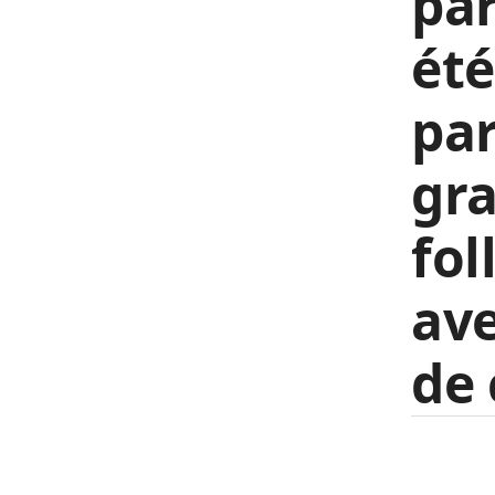
par
été
par
gr
fol
ave
de 