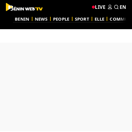
LIVE
EN
BENIN
NEWS
PEOPLE
SPORT
ELLE
COMMUN