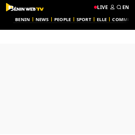
LIVE
EN
BENIN
NEWS
PEOPLE
SPORT
ELLE
COMMUN