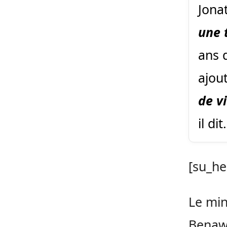
Jona
une 
ans d
ajou
de v
il dit.
[su_he
Le min
Benawf