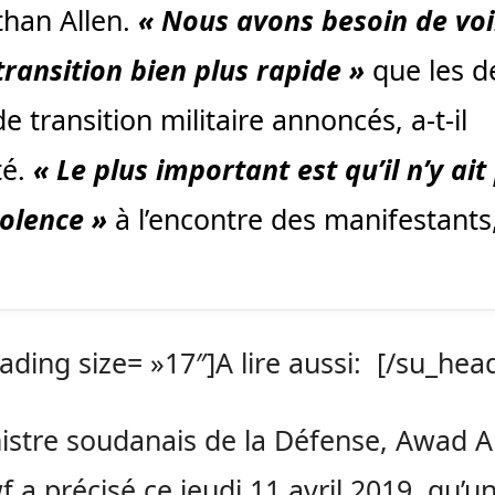
than Allen.
« Nous avons besoin de voi
transition bien plus rapide »
que les d
e transition militaire annoncés, a-t-il
té.
« Le plus important est qu’il n’y ait
iolence »
à l’encontre des manifestants,
ading size= »17″]A lire aussi: [/su_hea
istre soudanais de la Défense, Awad
 a précisé ce jeudi 11 avril 2019, qu’u