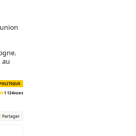
éunion
logne.
n au
POLITIQUE
1 134
vues
Partager