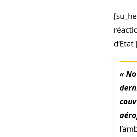
[su_he
réacti
d’Etat
« No
dern
couv
aéro
l’am