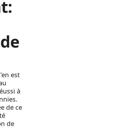
t:
à
 de
’en est
 au
éussi à
nnies.
ée de ce
té
on de