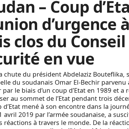
udan – Coup d’Eta
union d’urgence 
is clos du Conseil
curité en vue
a chute du président Abdelaziz Bouteflika, s
celle du soudanais Omar El-Bechir parvenu
 par le biais d’un coup d’Etat en 1989 et a r
iser au sommet de l’Etat pendant trois déce
 d’Etat mené à son encontre dans la journ
1 avril 2019 par l’armée soudanaise, a susci
 réactions à travers le monde. De la réacti