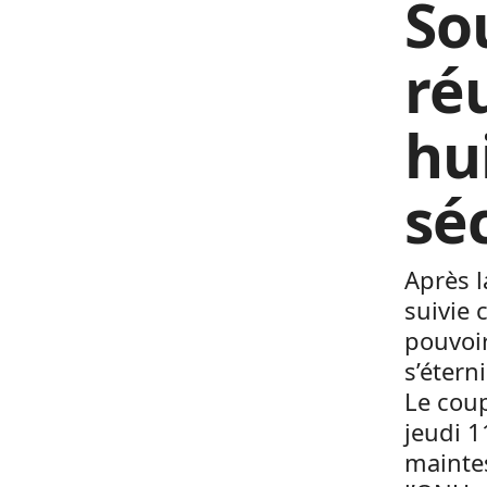
So
ré
hu
sé
Après l
suivie 
pouvoir
s’étern
Le coup
jeudi 1
maintes