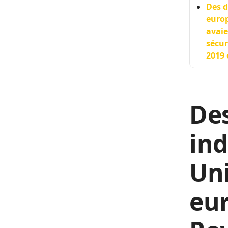
Des d
europ
avaie
sécur
2019 
Des
ind
Uni
eur