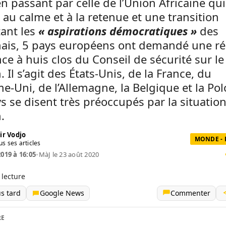
n passant par celle de l’Union Africaine qui
 au calme et à la retenue et une transition
ant les
« aspirations démocratiques »
des
ais, 5 pays européens ont demandé une r
ce à huis clos du Conseil de sécurité sur le
 Il s’agit des États-Unis, de la France, du
-Uni, de l’Allemagne, la Belgique et la Po
s se disent très préoccupés par la situatio
.
ir Vodjo
MONDE - 
us ses articles
2019 à 16:05
•
MàJ le 23 août 2020
 lecture
us tard
Google News
Commenter
RE