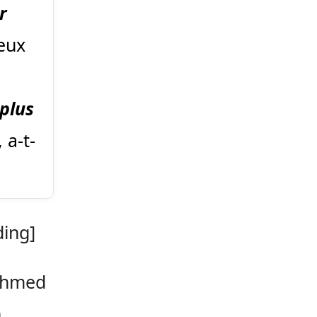
r
eux
 plus
 a-t-
ding]
 Ahmed
n