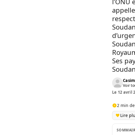
l’ONU e
appelle
respect
Soudan
d’urgen
Soudan.
Royaume
Ses pay
Soudan
Casim
Voir to
Le 12 avril 
2 min de
Lire pl
SOMMAI