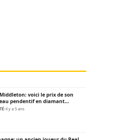
Middleton: voici le prix de son
eau pendentif en diamant
os)
TÉ
•
il y a 5 ans
agne: un ancien joueur du Real