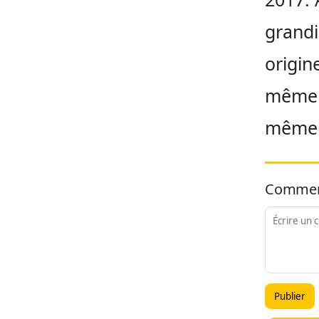
grandi
origine
même 
même 
Commen
Publier