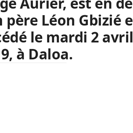
ge Aurier, est en de
 père Léon Gbizié e
édé le mardi 2 avri
9, à Daloa.