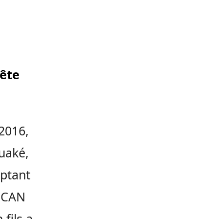
uête
 2016,
ouaké,
ptant
a CAN
 fils a