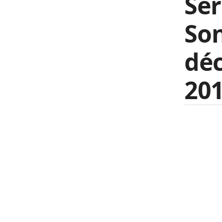
Ser
Son
déc
201