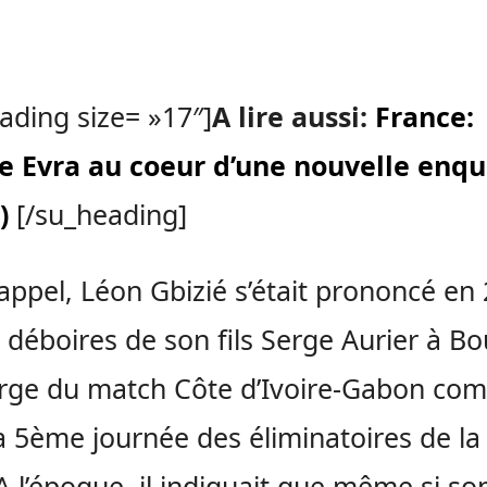
ading size= »17″]
A lire aussi:
France:
ce Evra au coeur d’une nouvelle enq
)
[/su_heading]
appel, Léon Gbizié s’était prononcé en
s déboires de son fils Serge Aurier à B
rge du match Côte d’Ivoire-Gabon com
a 5ème journée des éliminatoires de l
A l’époque, il indiquait que même si son