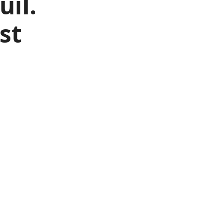
uil.
st
l