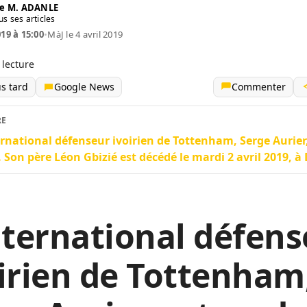
e M. ADANLE
us ses articles
019 à 15:00
•
MàJ le 4 avril 2019
 lecture
us tard
Google News
Commenter
RE
ernational défenseur ivoirien de Tottenham, Serge Aurier,
. Son père Léon Gbizié est décédé le mardi 2 avril 2019, à
nternational défen
irien de Tottenham