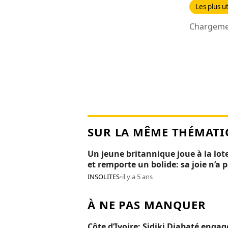
Les plus ut
Chargemen
SUR LA MÊME THÉMATI
Un jeune britannique joue à la lot
et remporte un bolide: sa joie n’a 
duré 24H
INSOLITES
•
il y a 5 ans
À NE PAS MANQUER
Côte d’Ivoire: Sidiki Diabaté engag