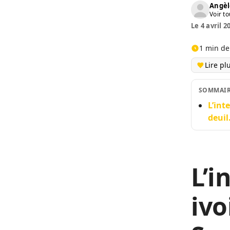
Angèl
Voir to
Le 4 avril 2
1 min de
Lire pl
SOMMAI
L’int
deuil
L’i
ivo