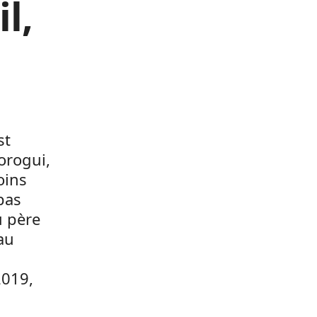
l,
st
orogui,
oins
pas
u père
au
2019,