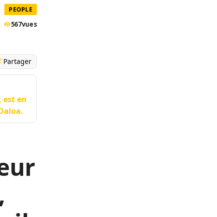
PEOPLE
567
vues
Partager
 est en
 Daloa.
seur
,