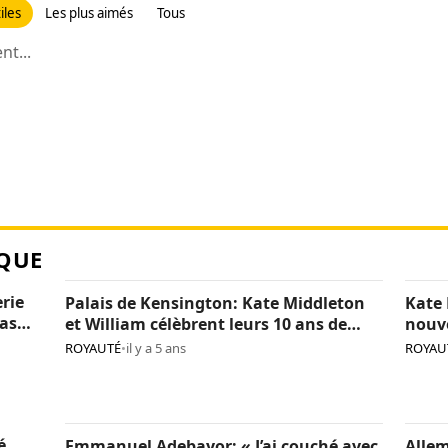
iles
Les plus aimés
Tous
t...
QUE
erie
Palais de Kensington: Kate Middleton
Kate 
pas
et William célèbrent leurs 10 ans de
nouv
mariage (photos)
(phot
ROYAUTÉ
•
il y a 5 ans
ROYAU
é
Emmanuel Adebayor: « J’ai couché avec
Allem