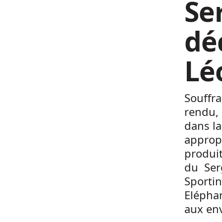
Se
dé
Lé
Souffra
rendu, 
dans la
appropr
produit
du Serg
Sportin
Eléphan
aux en