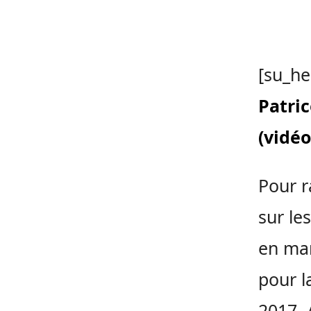
[su_he
Patri
(vidéo
Pour r
sur le
en ma
pour l
2017. 