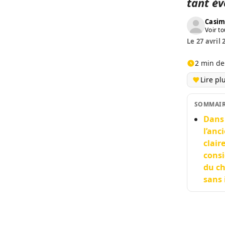
tant év
Casim
Voir to
Le 27 avril 
2 min de
Lire pl
SOMMAI
Dans
l’anc
clair
consi
du ch
sans 