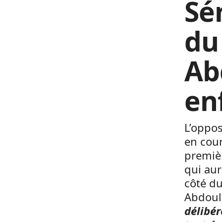
Sé
du
Ab
en
L’oppos
en cour
premiè
qui aur
côté du
Abdoul
délibé