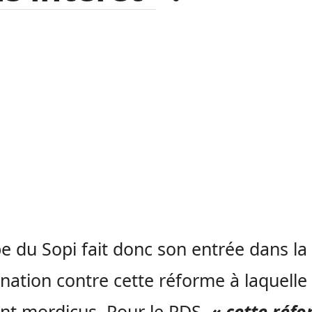
e du Sopi fait donc son entrée dans la
gnation contre cette réforme à laquell
ient mordicus. Pour le PDS,
« cette réfo