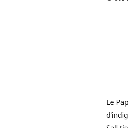
Le Pap
d’indi
Sall t