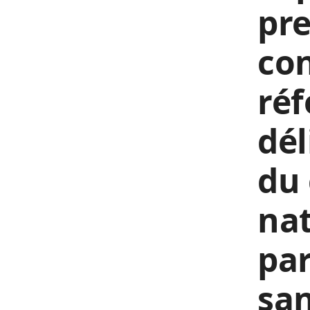
pre
con
réf
dé
du
nat
par
san