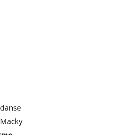
 danse
e Macky
rme,