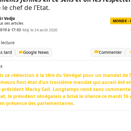
le chef de l’Etat.
ir Vodjo
MONDE - 
us ses articles
2019 à 17:03
•
MàJ le 24 août 2020
 lecture
us tard
Google News
Commenter
RE
s sa réélection à la tête du Sénégal pour un mandat de 
umeurs font état d’un troisième mandat qui aurait été e
e président Macky Sall. Longtemps resté sans commenta
jet, le président sénégalais a brisé le silence ce mardi 16 
en présence des parlementaires.