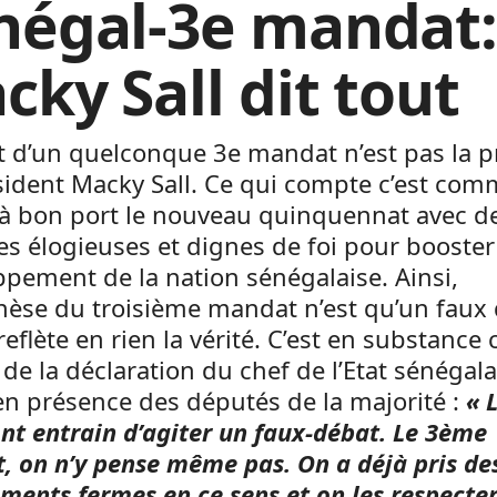
négal-3e mandat
cky Sall dit tout
t d’un quelconque 3e mandat n’est pas la pr
sident Macky Sall. Ce qui compte c’est co
à bon port le nouveau quinquennat avec d
s élogieuses et dignes de foi pour booster
pement de la nation sénégalaise. Ainsi,
hèse du troisième mandat n’est qu’un faux
reflète en rien la vérité. C’est en substance 
 de la déclaration du chef de l’Etat sénégala
n présence des députés de la majorité :
« 
nt entrain d’agiter un faux-débat. Le 3ème
 on n’y pense même pas. On a déjà pris de
ents fermes en ce sens et on les respecter