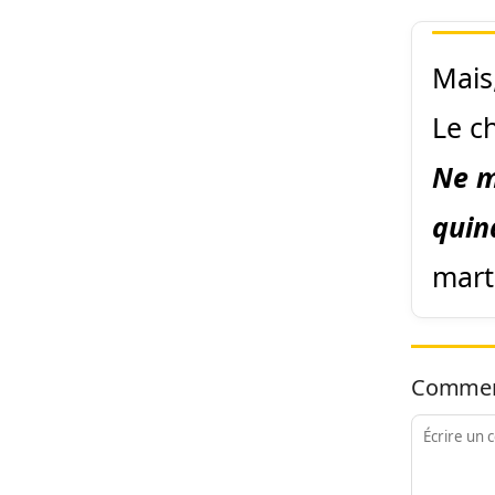
Mais
Le ch
Ne m
quin
mart
Commen