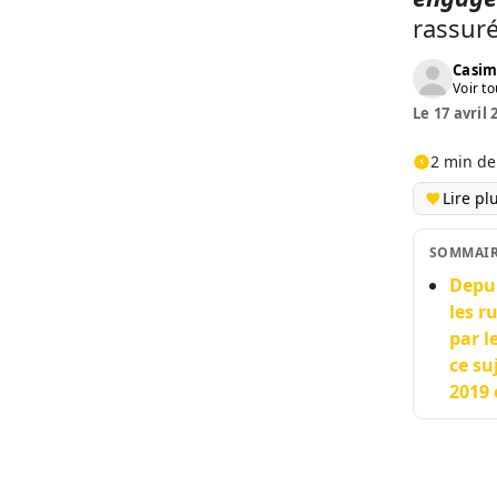
rassuré 
Casim
Voir to
Le 17 avril 
2 min de
Lire pl
SOMMAI
Depui
les r
par l
ce su
2019 