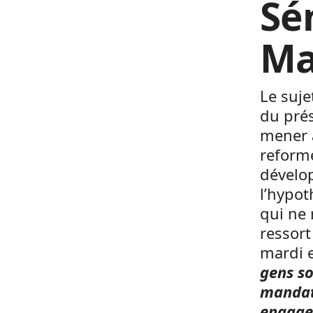
Sé
Ma
Le suje
du pré
mener 
reforme
dévelop
l’hypot
qui ne 
ressort
mardi e
gens so
mandat,
engagem