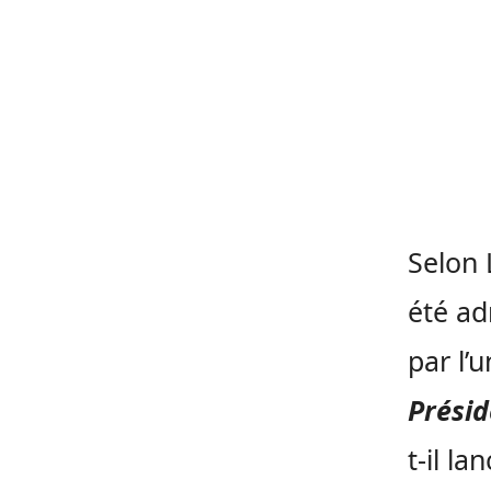
Selon 
été ad
par l’
Présid
t-il la