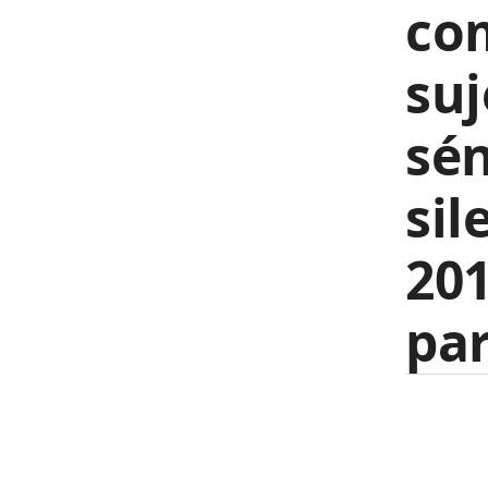
co
suj
sén
sil
201
par