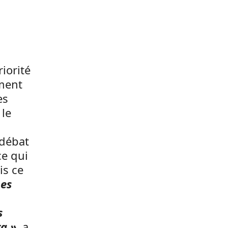
:
iorité
mment
es
 le
 débat
ce qui
is ce
Les
s
a »
, a