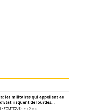
e: les militaires qui appellent au
d’Etat risquent de lourdes
tions
 - POLITIQUE
•
il y a 5 ans