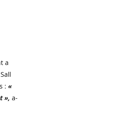
t a
Sall
s :
«
t »,
a-