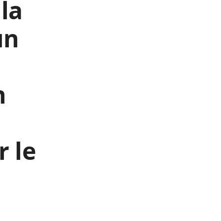
 la
un
n
r le