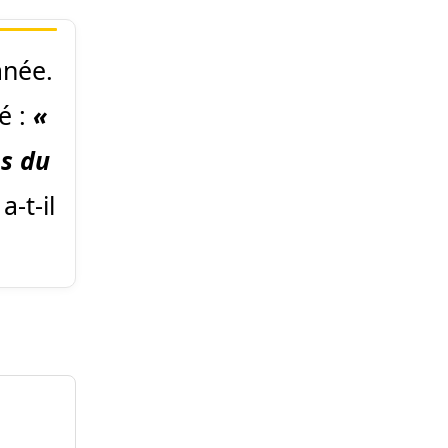
anée.
té :
«
s du
 a-t-il