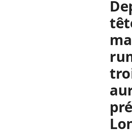
Dep
têt
man
rum
tr
aur
pré
Lo