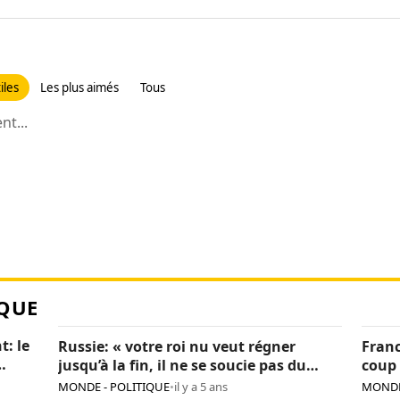
iles
Les plus aimés
Tous
t...
QUE
t: le
Russie: « votre roi nu veut régner
Franc
jusqu’à la fin, il ne se soucie pas du
coup 
pays », Navalny critique encore Poutine
sanc
MONDE - POLITIQUE
•
il y a 5 ans
MONDE