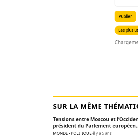
Publier
Les plus ut
Chargemen
SUR LA MÊME THÉMATI
Tensions entre Moscou et l’Occiden
président du Parlement européen
persona non grata en Russie
MONDE - POLITIQUE
•
il y a 5 ans