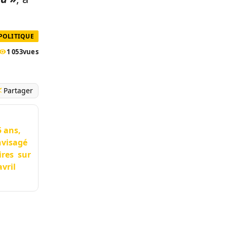
POLITIQUE
1 053
vues
Partager
5 ans,
nvisagé
ires sur
avril