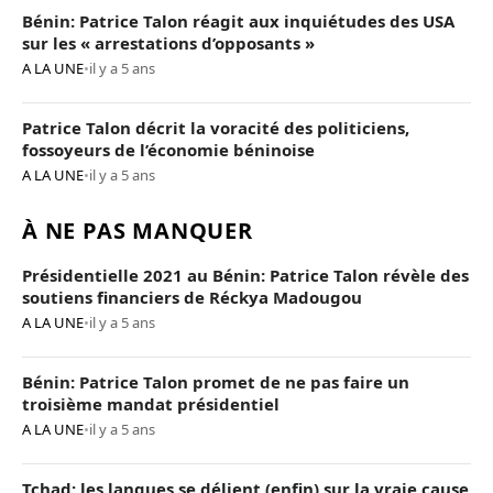
Bénin: Patrice Talon réagit aux inquiétudes des USA
sur les « arrestations d’opposants »
A LA UNE
•
il y a 5 ans
Patrice Talon décrit la voracité des politiciens,
fossoyeurs de l’économie béninoise
A LA UNE
•
il y a 5 ans
À NE PAS MANQUER
Présidentielle 2021 au Bénin: Patrice Talon révèle des
soutiens financiers de Réckya Madougou
A LA UNE
•
il y a 5 ans
Bénin: Patrice Talon promet de ne pas faire un
troisième mandat présidentiel
A LA UNE
•
il y a 5 ans
Tchad: les langues se délient (enfin) sur la vraie cause