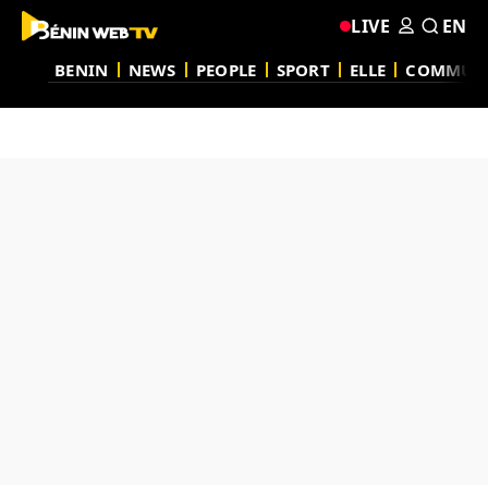
LIVE
EN
BENIN
NEWS
PEOPLE
SPORT
ELLE
COMMUN