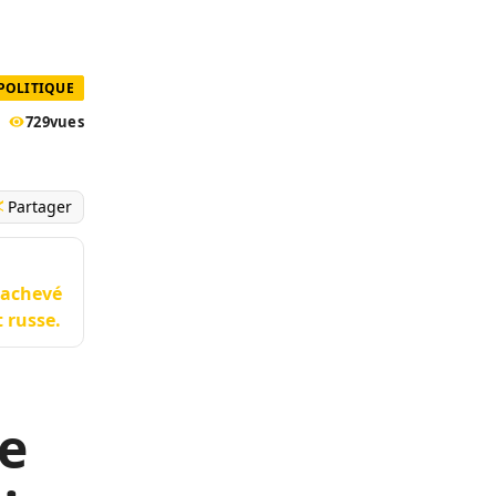
POLITIQUE
729
vues
Partager
 achevé
t russe.
e