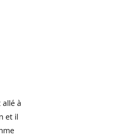
 allé à
 et il
Comme