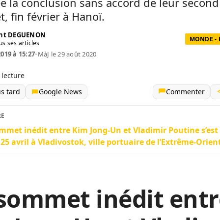
e la conclusion sans accord de leur second
 fin février à Hanoï.
ent DEGUENON
MONDE - 
us ses articles
2019 à 15:27
•
MàJ le 29 août 2020
 lecture
us tard
Google News
Commenter
RE
mmet inédit entre Kim Jong-Un et Vladimir Poutine s’est
 25 avril à Vladivostok, ville portuaire de l’Extrême-Orien
sommet inédit entr