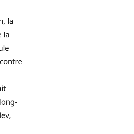
, la
 la
ule
ncontre
it
Jong-
ev,