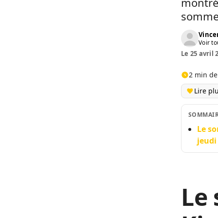
montré
sommet,
Vinc
Voir to
Le 25 avril 
2 min de
Lire pl
SOMMAI
Le so
jeudi
Le 