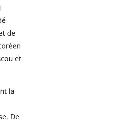
g
dé
et de
coréen
scou et
nt la
se. De