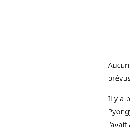
Aucun
prévus
Il y a 
Pyongy
l’avai