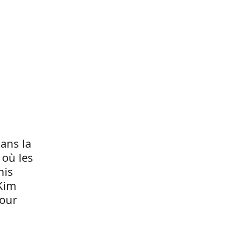
ans la
 où les
nis
Kim
pour