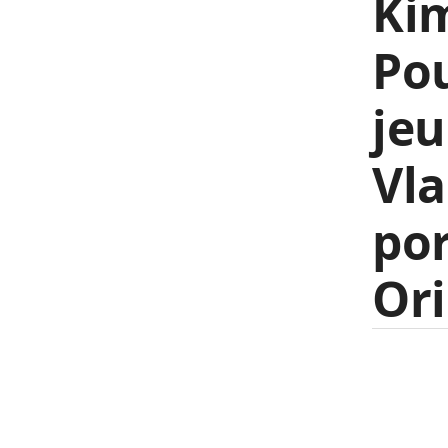
Kim
Pou
jeu
Vla
por
Ori