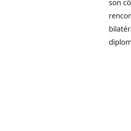
son cô
rencon
bilaté
diplom