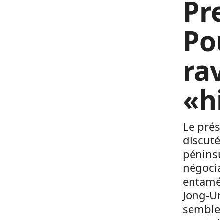
Pr
Po
rav
«h
Le prés
discuté
péninsu
négocia
entamé
Jong-U
semble