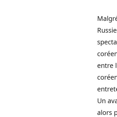
Malgré
Russie
specta
coréen
entre 
coréen
entret
Un ava
alors 