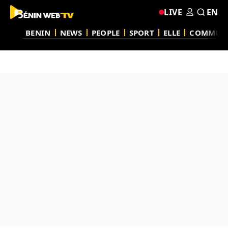
LIVE
EN
BENIN
NEWS
PEOPLE
SPORT
ELLE
COMMUN