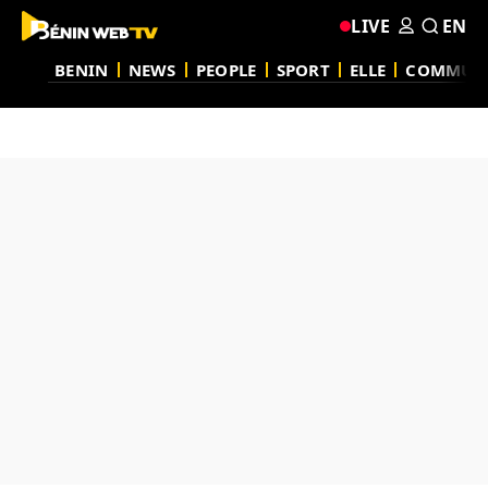
LIVE
EN
BENIN
NEWS
PEOPLE
SPORT
ELLE
COMMUN