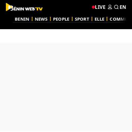
LIVE
EN
BENIN
NEWS
PEOPLE
SPORT
ELLE
COMMUN