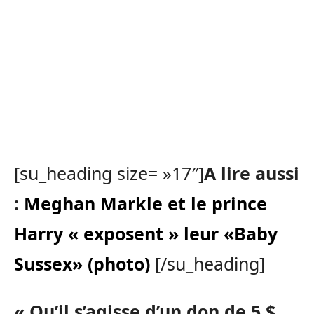
[su_heading size= »17″]
A lire aussi
:
Meghan Markle et le prince
Harry « exposent » leur «Baby
Sussex» (photo)
[/su_heading]
« Qu’il s’agisse d’un don de 5 $,