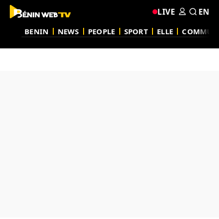
LIVE
EN
BENIN
NEWS
PEOPLE
SPORT
ELLE
COMMUN