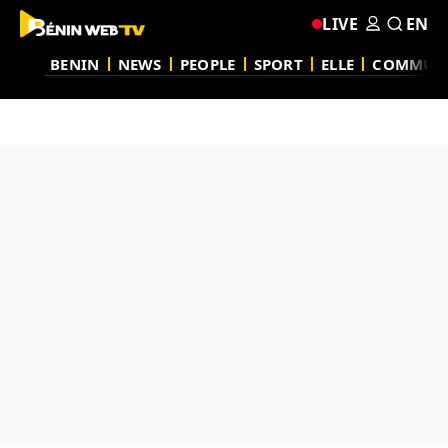
LIVE
EN
BENIN
NEWS
PEOPLE
SPORT
ELLE
COMMUN