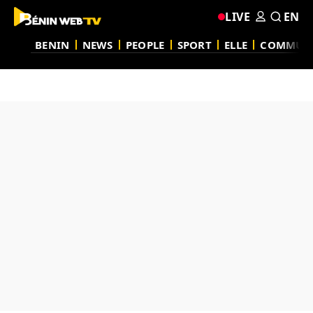
LIVE
EN
BENIN
NEWS
PEOPLE
SPORT
ELLE
COMMUN