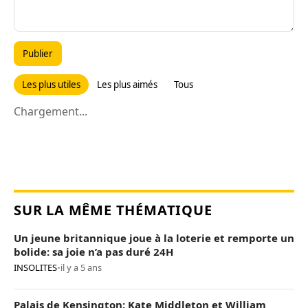
Publier
Les plus utiles
Les plus aimés
Tous
Chargement...
SUR LA MÊME THÉMATIQUE
Un jeune britannique joue à la loterie et remporte un
bolide: sa joie n’a pas duré 24H
INSOLITES
•
il y a 5 ans
Palais de Kensington: Kate Middleton et William