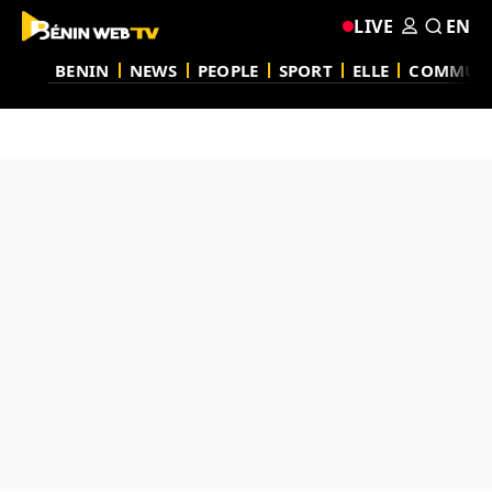
LIVE
EN
BENIN
NEWS
PEOPLE
SPORT
ELLE
COMMUN