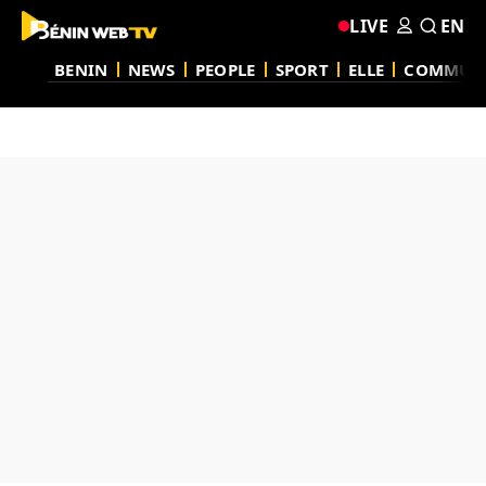
LIVE
EN
BENIN
NEWS
PEOPLE
SPORT
ELLE
COMMUN