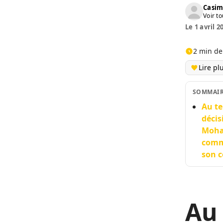
Casim
Voir to
Le 1 avril 2
2 min de
Lire pl
SOMMAI
Au te
décis
Moham
comme
son c
Au