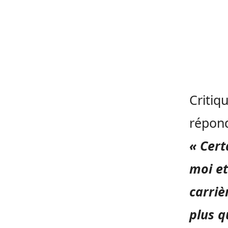
Critiq
répond
« Cert
moi et
carriè
plus q