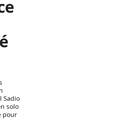
ce
né
s
m
l Sadio
n solo
e pour