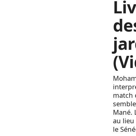
Li
de
ja
(V
Mohame
interpr
match 
semble 
Mané. 
au lieu
le Séné