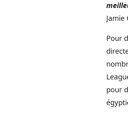
meille
Jamie 
Pour d
direc
nombre
League
pour d
égypti