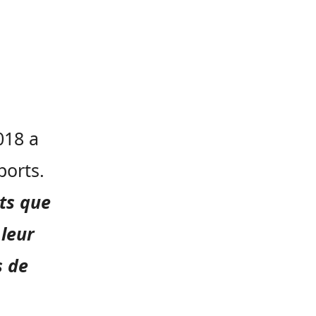
2018 a
ports.
ts que
 leur
s de