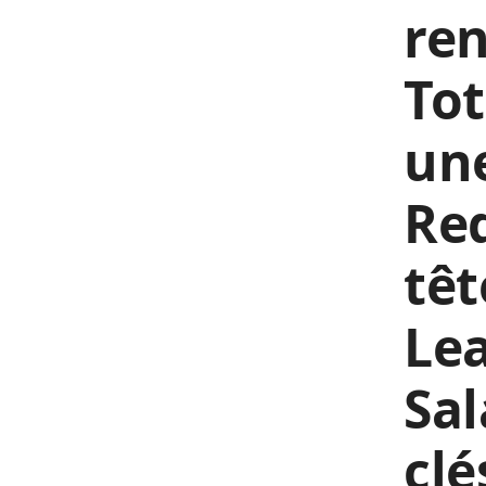
ren
To
une
Red
têt
Le
Sal
clé