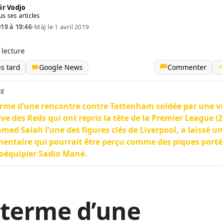
ir Vodjo
us ses articles
019 à 19:46
•
MàJ le 1 avril 2019
 lecture
us tard
Google News
Commenter
RE
rme d’une rencontre contre Tottenham soldée par une vi
ive des Reds qui ont repris la tête de la Premier League (2
ed Salah l’une des figures clés de Liverpool, a laissé u
ntaire qui pourrait être perçu comme des piques porté
oéquipier Sadio Mané.
 terme d’une