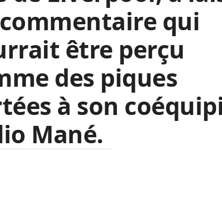
 commentaire qui
rrait être perçu
mme des piques
tées à son coéquip
dio Mané.