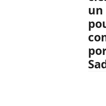
un
pou
co
por
Sa