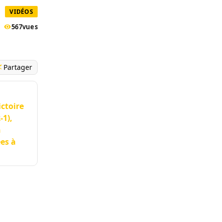
VIDÉOS
567
vues
Partager
ctoire
-1),
n
es à