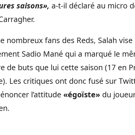
ures saisons»,
a-t-il déclaré au micro d
Carragher.
e nombreux fans des Reds, Salah vise
tement Sadio Mané qui a marqué le m
 de buts que lui cette saison (17 en P
). Les critiques ont donc fusé sur Twit
énoncer l’attitude
«égoïste»
du joueu
en.