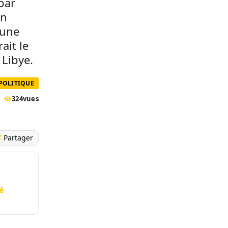
par
an
’une
ait le
 Libye.
POLITIQUE
324
vues
Partager
é