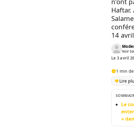
n’ont 
Haftar.
Salame
confére
14 avri
Modes
Voir to
Le 3 avril 2
1 min de
Lire pl
SOMMAI
Le co
enten
« dan