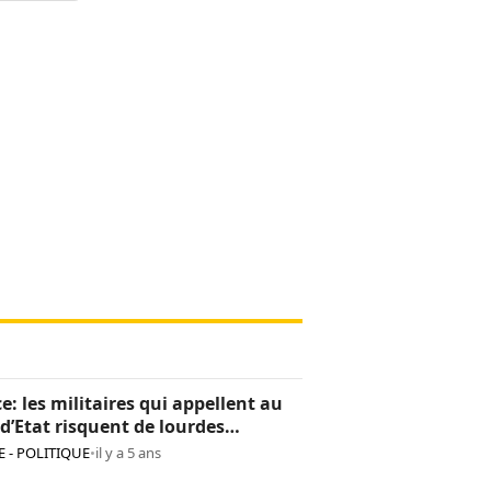
e: les militaires qui appellent au
d’Etat risquent de lourdes
tions
 - POLITIQUE
•
il y a 5 ans