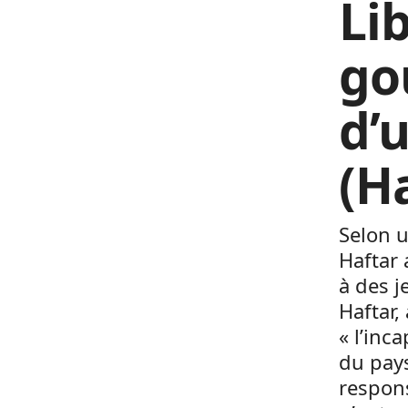
Li
go
d’
(H
Selon 
Haftar 
à des j
Haftar,
« l’inc
du pays
respon