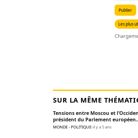
Publier
Les plus ut
Chargemen
SUR LA MÊME THÉMATI
Tensions entre Moscou et l’Occiden
président du Parlement européen
persona non grata en Russie
MONDE - POLITIQUE
•
il y a 5 ans