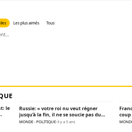
iles
Les plus aimés
Tous
t...
QUE
t: le
Russie: « votre roi nu veut régner
Franc
jusqu’à la fin, il ne se soucie pas du
coup 
pays », Navalny critique encore Poutine
sanc
MONDE - POLITIQUE
•
il y a 5 ans
MONDE