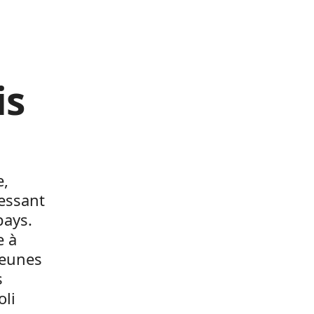
is
e,
ressant
pays.
e à
jeunes
s
oli