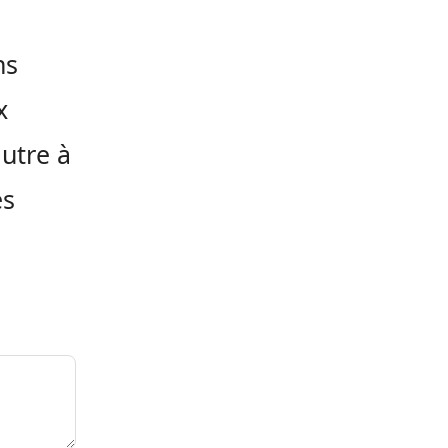
ns
x
autre à
es