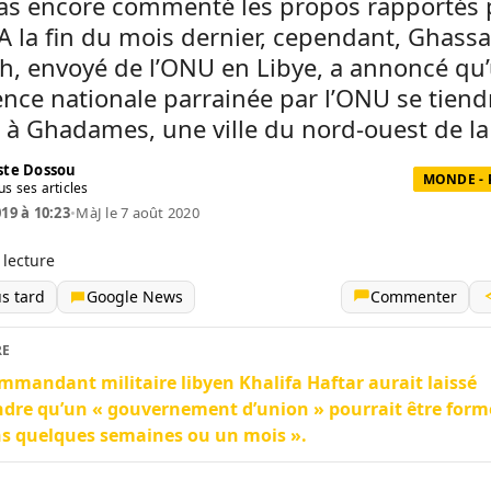
pas encore commenté les propos rapportés 
 A la fin du mois dernier, cependant, Ghass
h, envoyé de l’ONU en Libye, a annoncé qu
nce nationale parrainée par l’ONU se tiendr
l à Ghadames, une ville du nord-ouest de la
te Dossou
MONDE - 
us ses articles
019 à 10:23
•
MàJ le 7 août 2020
 lecture
us tard
Google News
Commenter
RE
mmandant militaire libyen Khalifa Haftar aurait laissé
dre qu’un « gouvernement d’union » pourrait être form
s quelques semaines ou un mois ».