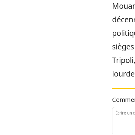
Mouam
décenn
politi
sièges
Tripol
lourd
Commen