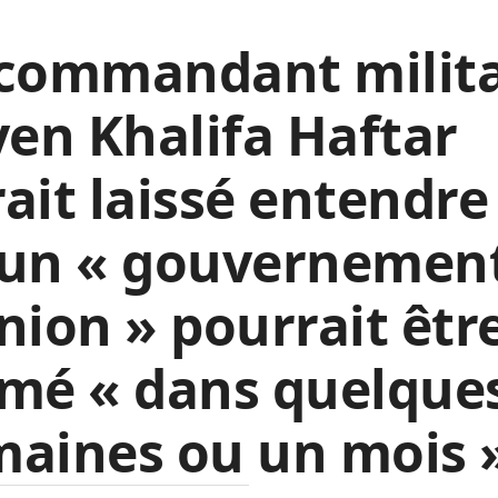
 commandant milita
yen Khalifa Haftar
ait laissé entendre
’un « gouvernemen
nion » pourrait êtr
rmé « dans quelque
aines ou un mois 