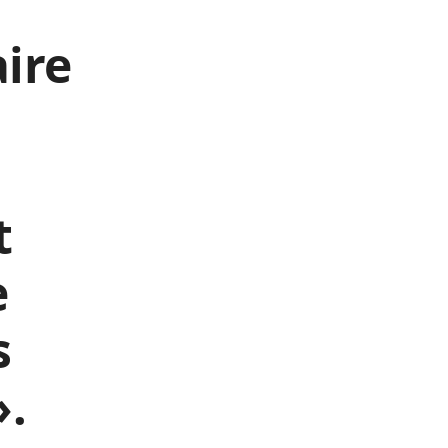
ire
t
e
s
».