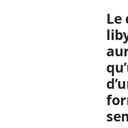
Le
lib
aur
qu
d’u
fo
sem