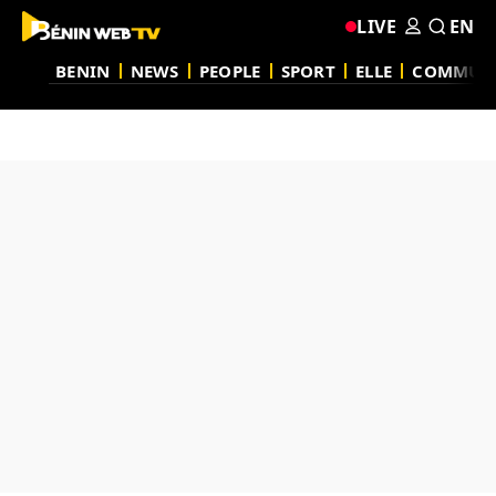
LIVE
EN
BENIN
NEWS
PEOPLE
SPORT
ELLE
COMMUN