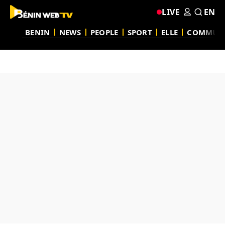
LIVE
EN
BENIN
NEWS
PEOPLE
SPORT
ELLE
COMMUN