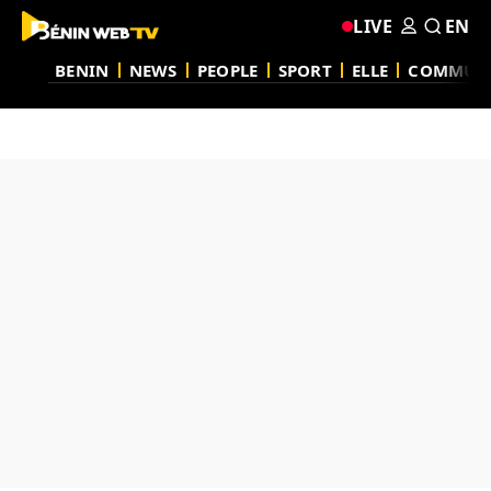
LIVE
EN
BENIN
NEWS
PEOPLE
SPORT
ELLE
COMMUN