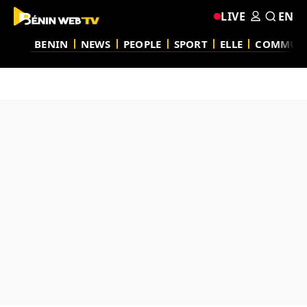
LIVE
EN
BENIN
NEWS
PEOPLE
SPORT
ELLE
COMMUN