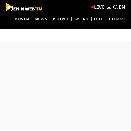
LIVE
EN
BENIN
NEWS
PEOPLE
SPORT
ELLE
COMMUN