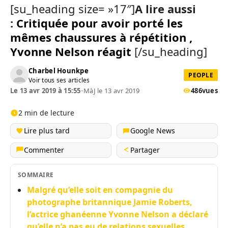
[su_heading size= »17″]
A lire aussi
:
Critiquée pour avoir porté les
mêmes chaussures à répétition ,
Yvonne Nelson réagit
[/su_heading]
Charbel Hounkpe
PEOPLE
Voir tous ses articles
Le 13 avr 2019 à 15:55
•
MàJ le 13 avr 2019
486
vues
2 min de lecture
Lire plus tard
Google News
Commenter
Partager
SOMMAIRE
Malgré qu’elle soit en compagnie du
photographe britannique Jamie Roberts,
l’actrice ghanéenne Yvonne Nelson a déclaré
qu’elle n’a pas eu de relations sexuelles