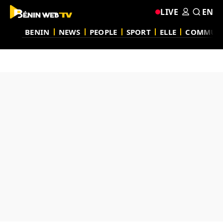
LIVE
EN
BENIN
NEWS
PEOPLE
SPORT
ELLE
COMMUN