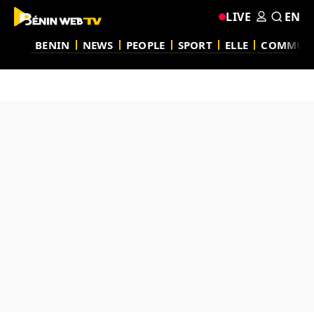
LIVE
EN
BENIN
NEWS
PEOPLE
SPORT
ELLE
COMMUN