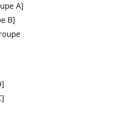
upe A]
e B]
roupe
]
C]