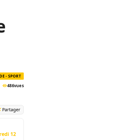
e
E - SPORT
486
vues
Partager
redi 12