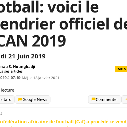
tball: voici le
endrier officiel d
 CAN 2019
di 21 Juin 2019
mau S. Houngbadji
MOND
us ses articles
2019 à 07:10
•
MàJ le 18 janvier 2021
 lecture
us tard
Google News
Commenter
RE
nfédération africaine de football (Caf) a procédé ce vend