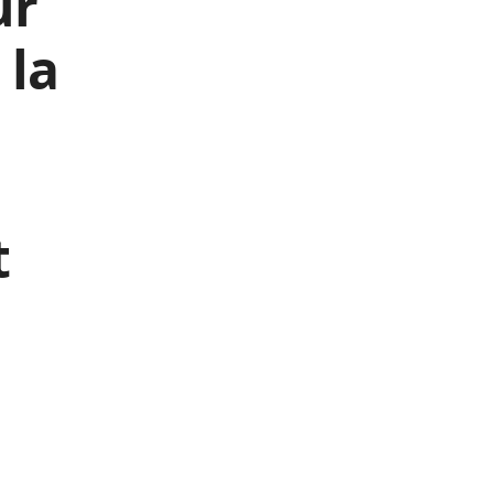
ur
 la
t