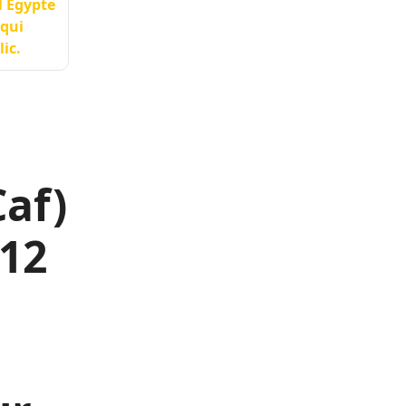
N Égypte
 qui
lic.
Caf)
 12