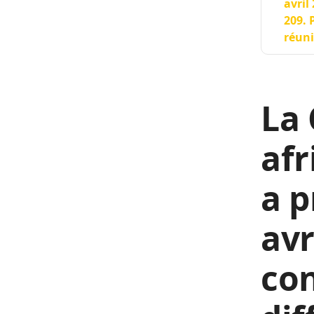
avril
209. 
réuni
La
afr
a p
avr
con