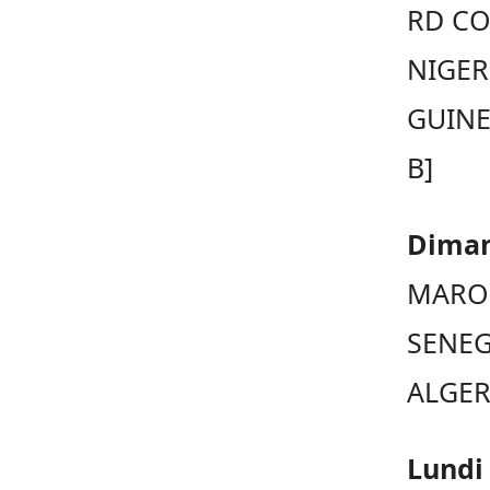
RD CO
NIGER
GUINE
B]
Diman
MAROC
SENEG
ALGERI
Lundi 