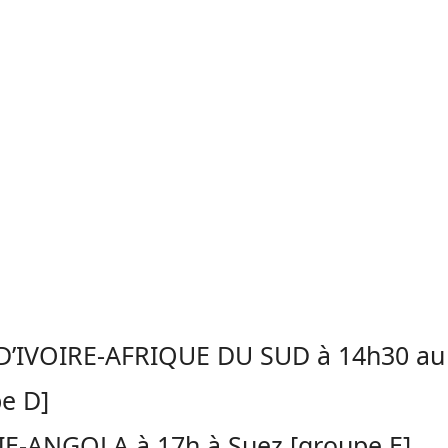
D’IVOIRE-AFRIQUE DU SUD à 14h30 au 
e D]
IE-ANGOLA à 17h à Suez [groupe E]