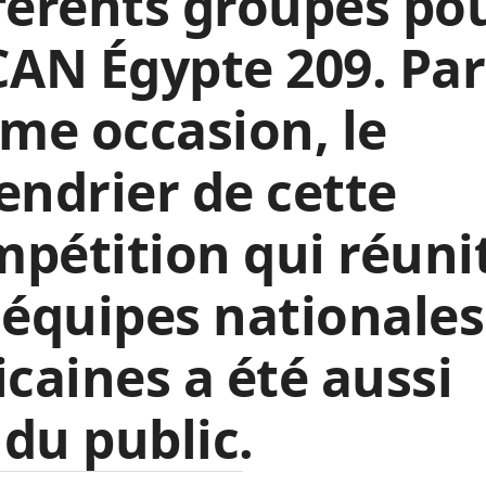
férents groupes po
CAN Égypte 209. Par
me occasion, le
endrier de cette
pétition qui réuni
 équipes nationales
icaines a été aussi
du public.