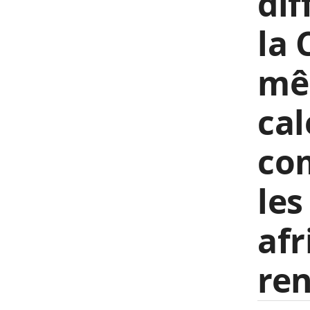
dif
la 
mê
cal
com
les
afr
ren