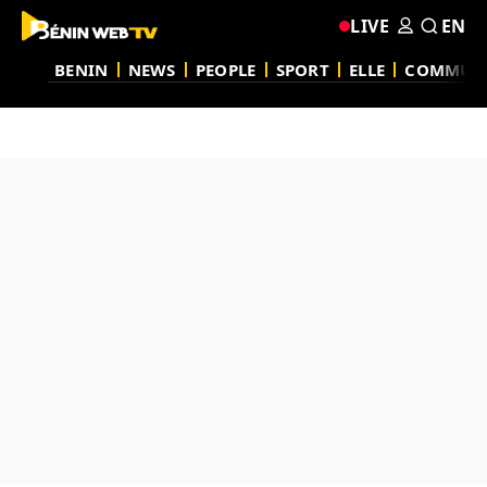
LIVE
EN
BENIN
NEWS
PEOPLE
SPORT
ELLE
COMMUN