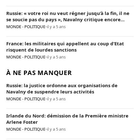
Russie: « votre roi nu veut régner jusqu’à la fin, il ne
se soucie pas du pays », Navalny critique encore
Poutine
MONDE - POLITIQUE
•
il y a 5 ans
France: les militaires qui appellent au coup d’Etat
risquent de lourdes sanctions
MONDE - POLITIQUE
•
il y a 5 ans
À NE PAS MANQUER
Russie: la justice ordonne aux organisations de
Navalny de suspendre leurs activités
MONDE - POLITIQUE
•
il y a 5 ans
Irlande du Nord: démission de la Première ministre
Arlene Foster
MONDE - POLITIQUE
•
il y a 5 ans