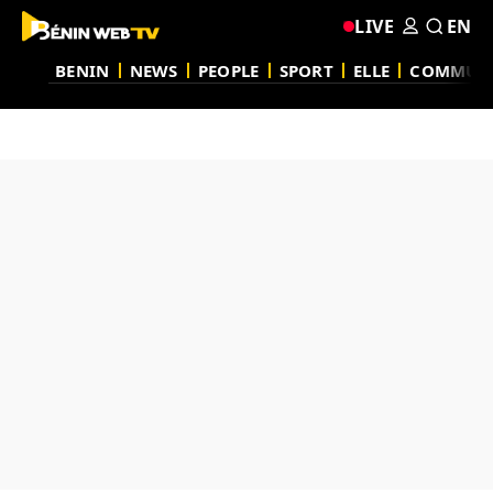
LIVE
EN
BENIN
NEWS
PEOPLE
SPORT
ELLE
COMMUN