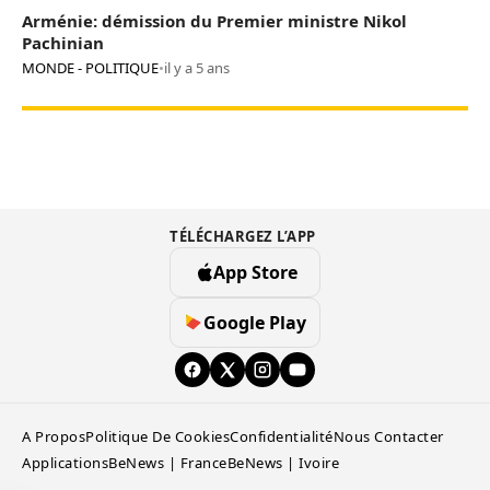
Arménie: démission du Premier ministre Nikol
Pachinian
MONDE - POLITIQUE
•
il y a 5 ans
TÉLÉCHARGEZ L’APP
App Store
Google Play
A Propos
Politique De Cookies
Confidentialité
Nous Contacter
Applications
BeNews | France
BeNews | Ivoire