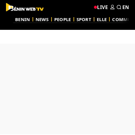
LIVE
EN
BENIN
NEWS
PEOPLE
SPORT
ELLE
COMMUN