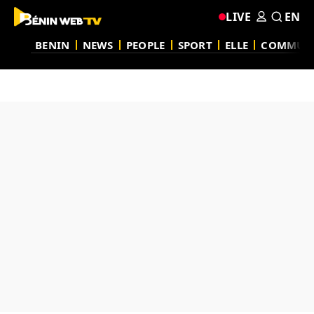
LIVE
EN
BENIN
NEWS
PEOPLE
SPORT
ELLE
COMMUN