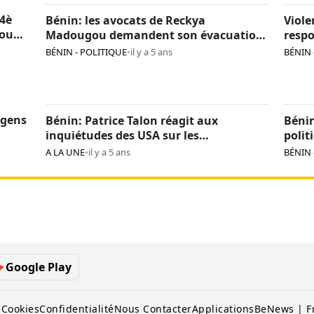
 4è
Bénin: les avocats de Reckya
Viole
nou
Madougou demandent son évacuation
respo
sanitaire
soit,
BÉNIN - POLITIQUE
•
il y a 5 ans
BÉNIN 
 gens
Bénin: Patrice Talon réagit aux
Bénin
inquiétudes des USA sur les
polit
s
« arrestations d’opposants »
Talon
A LA UNE
•
il y a 5 ans
BÉNIN 
Google Play
 Cookies
Confidentialité
Nous Contacter
Applications
BeNews | F