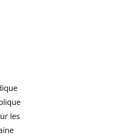
dique
plique
ur les
aine