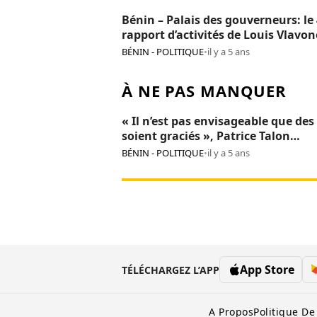
Bénin – Palais des gouverneurs: le
rapport d’activités de Louis Vlavo
adopté
BÉNIN - POLITIQUE
•
il y a 5 ans
À NE PAS MANQUER
« Il n’est pas envisageable que des
soient graciés », Patrice Talon
intransigeant face aux « opposant
BÉNIN - POLITIQUE
•
il y a 5 ans
terroristes »
App Store
TÉLÉCHARGEZ L’APP
A Propos
Politique De