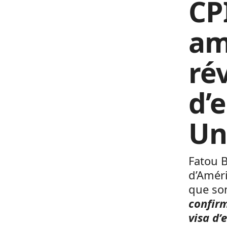
CPI
am
ré
d’
Un
Fatou B
d’Améri
que so
confirm
visa d’