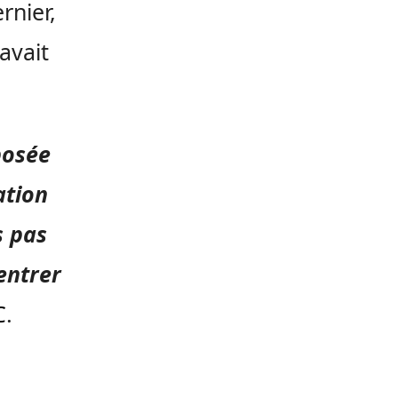
rnier,
avait
posée
ation
s pas
entrer
C
.