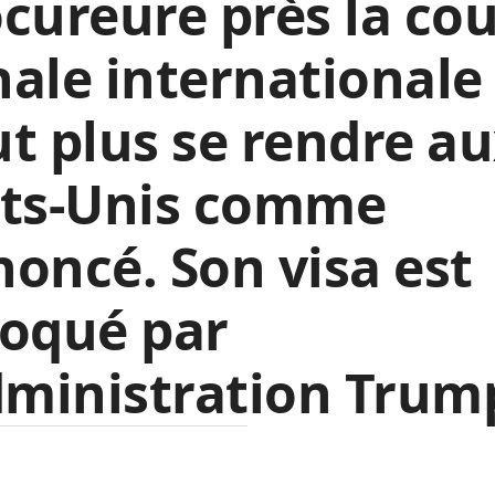
cureure près la co
ale internationale
t plus se rendre a
ats-Unis comme
oncé. Son visa est
voqué par
dministration Trum