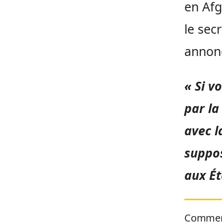
en Afg
le sec
annonc
« Si v
par la
avec l
suppos
aux Ét
Commen