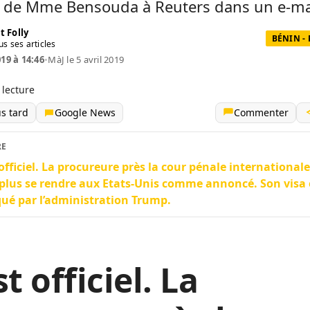
 de Mme Bensouda à Reuters dans un e-ma
t Folly
BÉNIN -
us ses articles
019 à 14:46
•
MàJ le 5 avril 2019
 lecture
us tard
Google News
Commenter
RE
 officiel. La procureure près la cour pénale international
plus se rendre aux Etats-Unis comme annoncé. Son visa 
ué par l’administration Trump.
st officiel. La