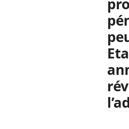
pro
pén
peu
Et
ann
ré
l’a