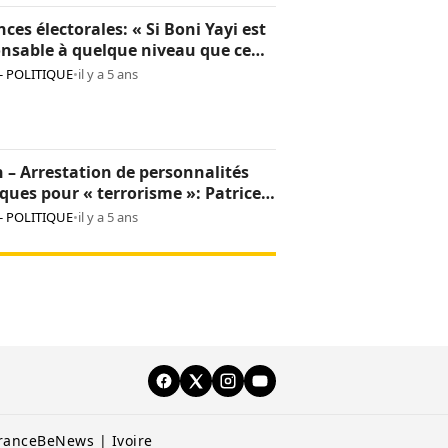
nces électorales: « Si Boni Yayi est
nsable à quelque niveau que ce
 il en répondra », Patrice Talon
- POLITIQUE
•
il y a 5 ans
 – Arrestation de personnalités
iques pour « terrorisme »: Patrice
 clarifie le concept
- POLITIQUE
•
il y a 5 ans
rance
BeNews | Ivoire