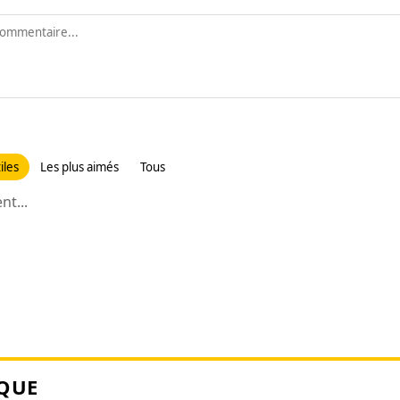
iles
Les plus aimés
Tous
t...
QUE