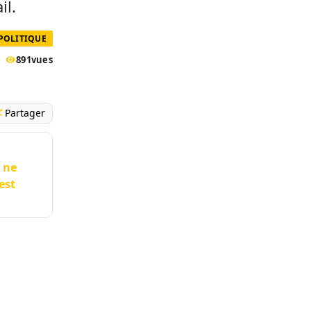
il.
 POLITIQUE
891
vues
Partager
e ne
est