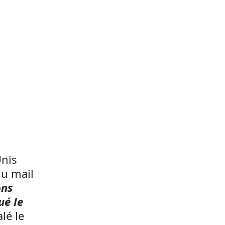
Unis
du mail
ons
ué le
alé le