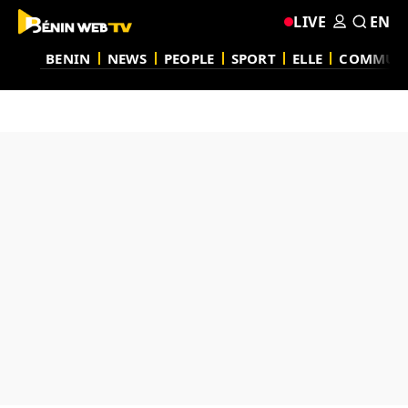
LIVE
EN
BENIN
NEWS
PEOPLE
SPORT
ELLE
COMMUN