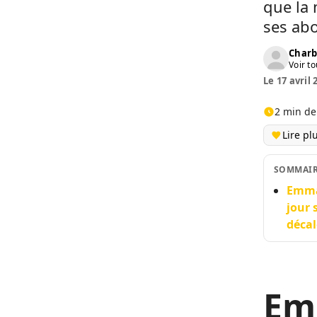
que la
ses ab
Charb
Voir to
Le 17 avril 
2 min de
Lire pl
SOMMAI
Emma 
jour 
décal
Emm