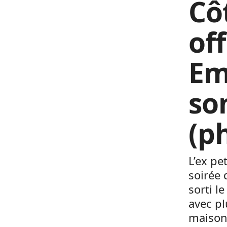
Côt
of
Em
so
(p
L’ex pe
soirée 
sorti l
avec pl
maison