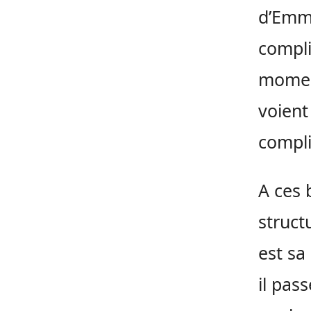
d’Emma
compli
moment
voient
compli
A ces 
struc
est sa
il pass