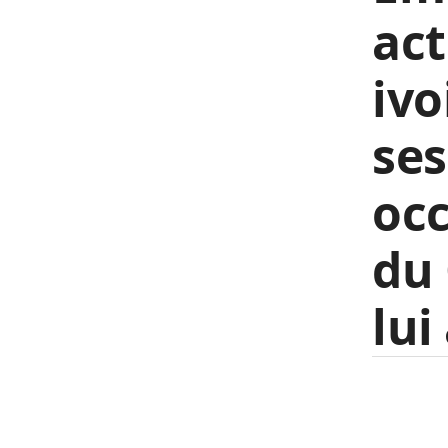
act
ivo
ses
occ
du 
lui