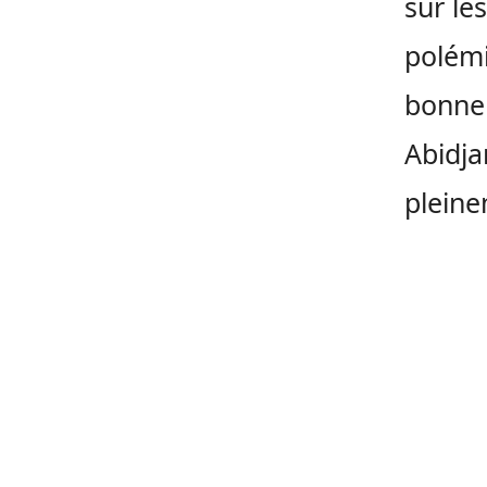
sur le
polémi
bonne 
Abidjan
pleine