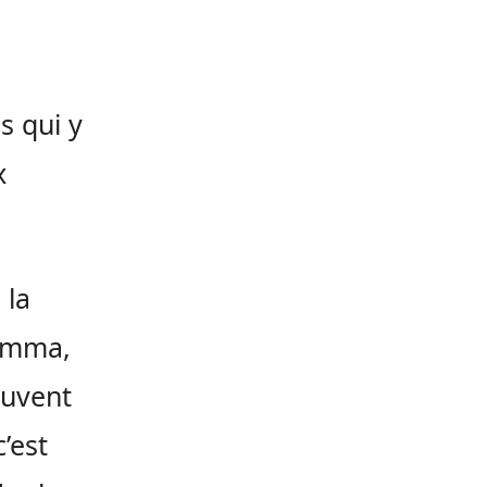
s qui y
x
 la
 Emma,
ouvent
c’est