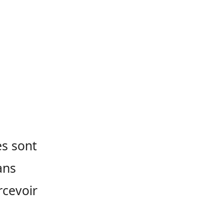
es sont
ans
ercevoir