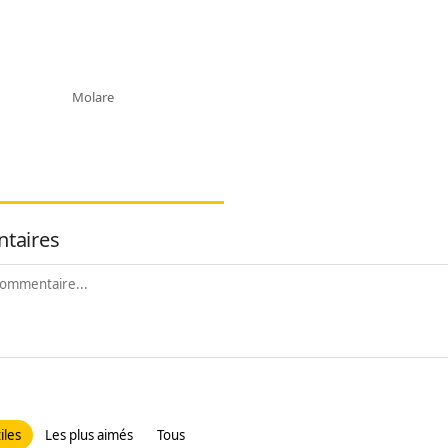
Molare
taires
iles
Les plus aimés
Tous