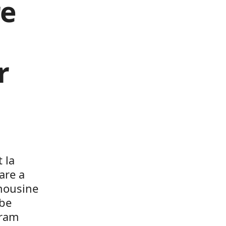
re
r
 la
are a
imousine
rbe
gram