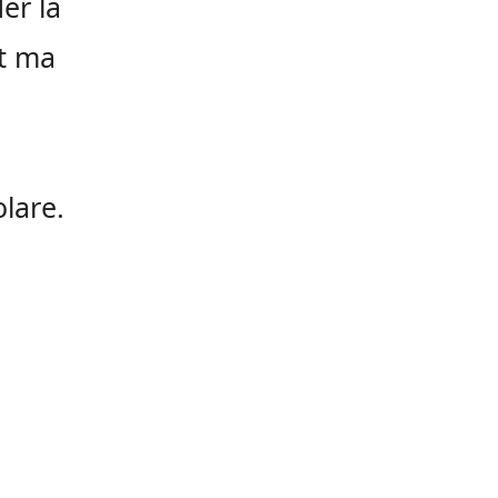
er la
st ma
olare.