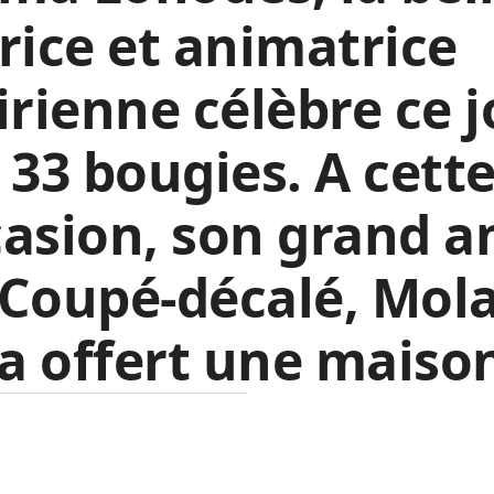
rice et animatrice
irienne célèbre ce 
 33 bougies. A cett
asion, son grand a
Coupé-décalé, Mol
 a offert une maiso