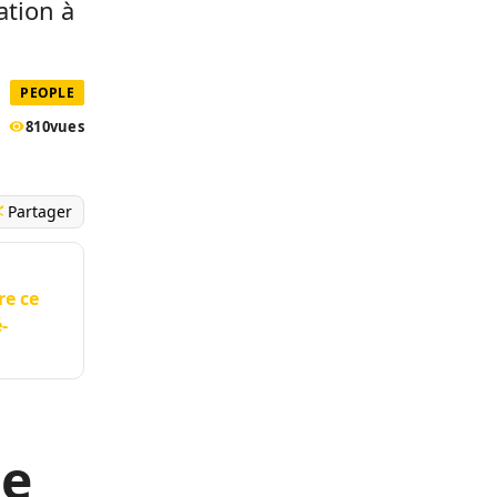
ation à
PEOPLE
810
vues
Partager
re ce
-
le