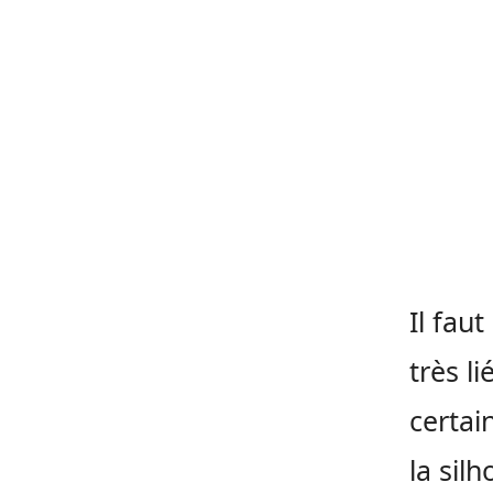
Il fau
très l
certain
la sil