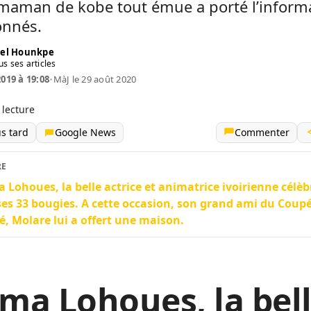
 maman de kobe tout émue a porté l’inform
onnés.
el Hounkpe
us ses articles
2019 à 19:08
•
MàJ le 29 août 2020
 lecture
us tard
Google News
Commenter
RE
Lohoues, la belle actrice et animatrice ivoirienne célèb
ses 33 bougies. A cette occasion, son grand ami du Coupé
é, Molare lui a offert une maison.
a Lohoues, la bel