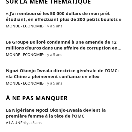
SUR LA MÊME THÉMATIQUE
« J’ai remboursé les 50 000 dollars de mon prêt
étudiant, en effectuant plus de 300 petits boulots »
MONDE - ECONOMIE
•
il y a 5 ans
Le Groupe Bolloré condamné à une amende de 12
millions d’euros dans une affaire de corruption en
Afrique
MONDE - ECONOMIE
•
il y a 5 ans
Ngozi Okonjo-Iweala directrice générale de l’OMC:
«la Chine a pleinement confiance en elle»
MONDE - ECONOMIE
•
il y a 5 ans
À NE PAS MANQUER
La Nigériane Ngozi Okonjo-Iweala devient la
première femme à la tête de l’OMC
A LA UNE
•
il y a 5 ans