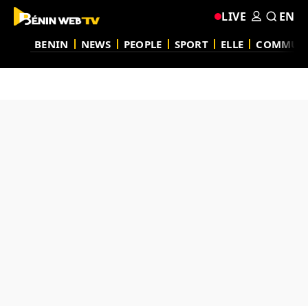
LIVE
EN
BENIN
NEWS
PEOPLE
SPORT
ELLE
COMMUN