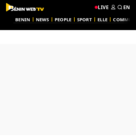
LIVE
EN
BENIN
NEWS
PEOPLE
SPORT
ELLE
COMMUN